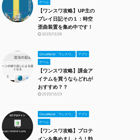
ゲーム
【ワンスワ攻略】UP主の
プレイ日記その１：時空
歪曲装置を集め中です！
2025/12/26
OnceWorld「ワンスワ」
アプリ
ゲーム
【ワンスワ攻略】課金ア
イテムを買うならどれが
おすすめ？？
2025/12/23
OnceWorld「ワンスワ」
アプリ
ゲーム
【ワンスワ攻略】プロテ
インを集めましょう！効