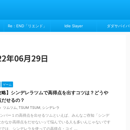
Re：END「リエンド」
Idle Slayer
ダダサバイバ
2年06月29日
ゲーム
攻略】シンデレラツムで高得点を出すコツは？どうや
点だせるの？
ツムツム
,
TSUM TSUM
,
シンデレラ
ンバー１の高得点を出せるツムといえば、みんなご存知「シンデ
なかなか高得点をだせないって悩んでいる人も多いんじゃないです
ジでは、シンデレラを使っての高得点・コイ ...