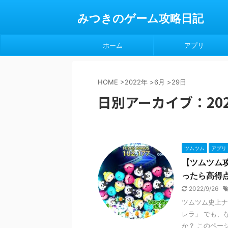
みつきのゲーム攻略日記
ホーム
アプリ
HOME
>
2022年
>
6月
>
29日
日別アーカイブ：202
ツムツム
アプリ
【ツムツム
ったら高得
2022/9/26
ツムツム史上ナ
レラ」 でも、
か？ このペー