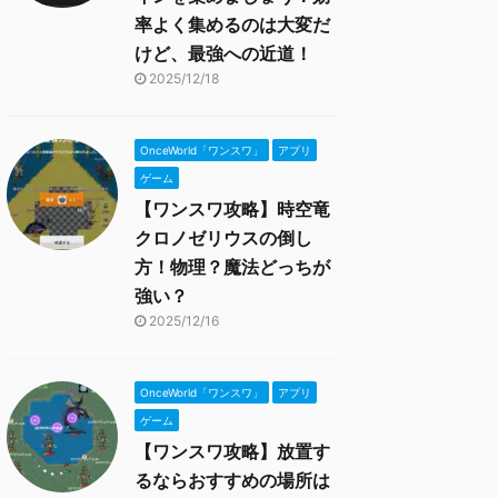
率よく集めるのは大変だ
けど、最強への近道！
2025/12/18
OnceWorld「ワンスワ」
アプリ
ゲーム
【ワンスワ攻略】時空竜
クロノゼリウスの倒し
方！物理？魔法どっちが
強い？
2025/12/16
OnceWorld「ワンスワ」
アプリ
ゲーム
【ワンスワ攻略】放置す
るならおすすめの場所は