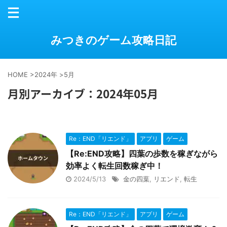
みつきのゲーム攻略日記
HOME
>
2024年
>
5月
月別アーカイブ：2024年05月
Re：END「リエンド」
アプリ
ゲーム
【Re:END攻略】四葉の歩数を稼ぎながら
効率よく転生回数稼ぎ中！
2024/5/13
金の四葉
,
リエンド
,
転生
Re：END「リエンド」
アプリ
ゲーム