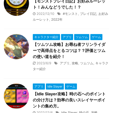
【モンストプレイ日記】お好みルーレッ
ト！みんなどうでした！？
2022/12/10
#モンスト
,
プレイ日記
,
お好み
ルーレット
,
2022年
キャラクター紹介
アプリ
ツムツム
ゲーム
【ツムツム攻略】お尋ね者フリンライダ
ーで高得点をとるコツは？？評価とツム
の使い道を紹介！
2023/6/9
アプリ
,
攻略
,
ツムツム
,
キャラク
ター紹介
アプリ
Idle Slayer
ゲーム
【Idle Slayer攻略】時の石へのポイント
の分け方は？効率の良いスレイヤーポイ
ントの集め方。
2022/12/6
Idle Slayer
,
時の石
,
攻略