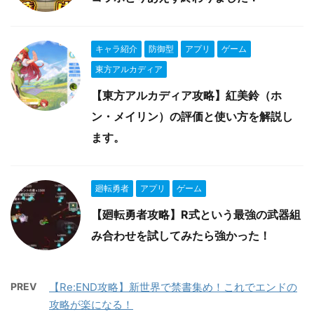
キャラ紹介
防御型
アプリ
ゲーム
東方アルカディア
【東方アルカディア攻略】紅美鈴（ホ
ン・メイリン）の評価と使い方を解説し
ます。
廻転勇者
アプリ
ゲーム
【廻転勇者攻略】R式という最強の武器組
み合わせを試してみたら強かった！
PREV
【Re:END攻略】新世界で禁書集め！これでエンドの
攻略が楽になる！