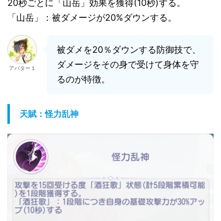
20秒ごとに「山岳」効果を獲得(10秒)する。
「山岳」：被ダメージが20%ダウンする。
被ダメを20％ダウンする防御技で、
ダメージをその身で受けて身体を守
アバター１
るのが特徴。
天賦：怪力乱神