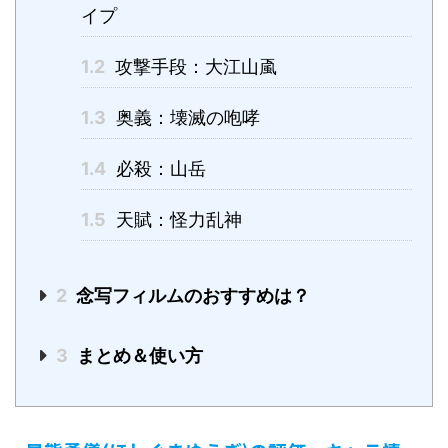
イプ
1.2
攻撃手段：大江山颪
1.3
奥義：壊滅の咆哮
1.4
必殺：山岳
1.5
天賦：怪力乱神
2
念写フィルムのおすすめは？
3
まとめ＆使い方