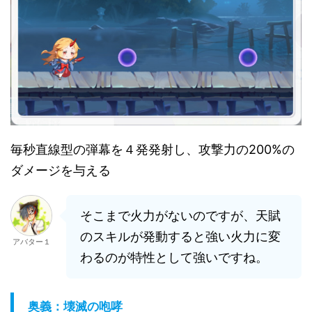
毎秒直線型の弾幕を４発発射し、攻撃力の200%の
ダメージを与える
そこまで火力がないのですが、天賦
のスキルが発動すると強い火力に変
アバター１
わるのが特性として強いですね。
奥義：壊滅の咆哮