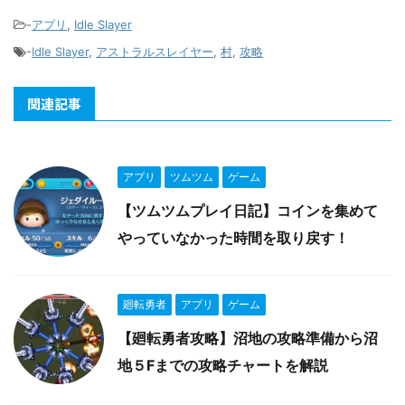
-
アプリ
,
Idle Slayer
-
Idle Slayer
,
アストラルスレイヤー
,
村
,
攻略
関連記事
アプリ
ツムツム
ゲーム
【ツムツムプレイ日記】コインを集めて
やっていなかった時間を取り戻す！
廻転勇者
アプリ
ゲーム
【廻転勇者攻略】沼地の攻略準備から沼
地５Fまでの攻略チャートを解説