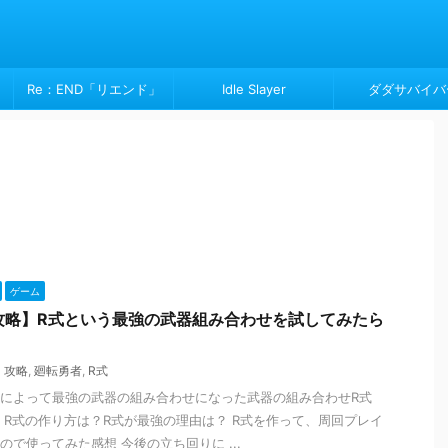
Re：END「リエンド」
Idle Slayer
ダダサバイバ
ゲーム
攻略】R式という最強の武器組み合わせを試してみたら
攻略
,
廻転勇者
,
R式
によって最強の武器の組み合わせになった武器の組み合わせR式
 R式の作り方は？R式が最強の理由は？ R式を作って、周回プレイ
ので使ってみた感想 今後の立ち回りに ...