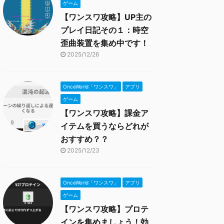
ゲーム
【ワンスワ攻略】UP主の
プレイ日記その１：時空
歪曲装置を集め中です！
2025/12/26
OnceWorld「ワンスワ」
アプリ
ゲーム
【ワンスワ攻略】課金ア
イテムを買うならどれが
おすすめ？？
2025/12/23
OnceWorld「ワンスワ」
アプリ
ゲーム
【ワンスワ攻略】プロテ
インを集めましょう！効