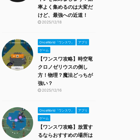
率よく集めるのは大変だ
けど、最強への近道！
2025/12/18
OnceWorld「ワンスワ」
アプリ
ゲーム
【ワンスワ攻略】時空竜
クロノゼリウスの倒し
方！物理？魔法どっちが
強い？
2025/12/16
OnceWorld「ワンスワ」
アプリ
ゲーム
【ワンスワ攻略】放置す
るならおすすめの場所は