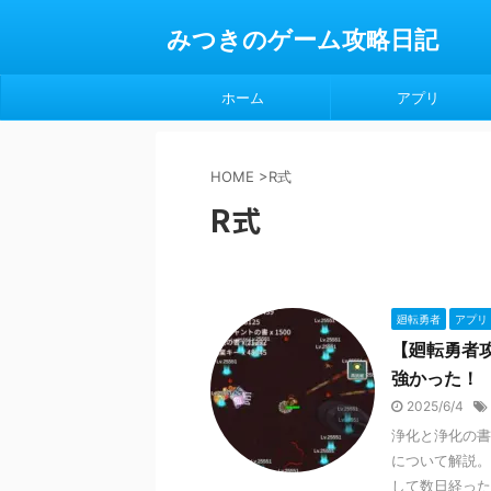
みつきのゲーム攻略日記
ホーム
アプリ
HOME
>
R式
R式
廻転勇者
アプリ
【廻転勇者
強かった！
2025/6/4
浄化と浄化の書
について解説。
して数日経った